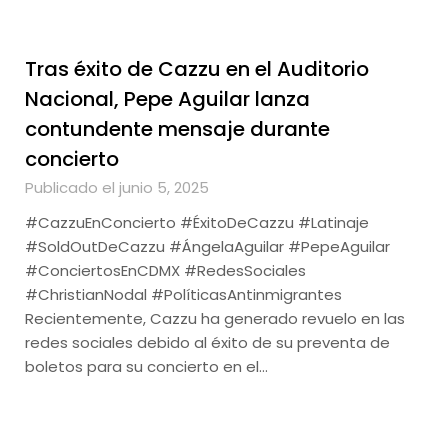
Tras éxito de Cazzu en el Auditorio
Nacional, Pepe Aguilar lanza
contundente mensaje durante
concierto
Publicado el junio 5, 2025
#CazzuEnConcierto #ÉxitoDeCazzu #Latinaje
#SoldOutDeCazzu #ÁngelaAguilar #PepeAguilar
#ConciertosEnCDMX #RedesSociales
#ChristianNodal #PolíticasAntinmigrantes
Recientemente, Cazzu ha generado revuelo en las
redes sociales debido al éxito de su preventa de
boletos para su concierto en el…