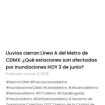
Lluvias cierran Línea A del Metro de
CDMX: ¿Qué estaciones son afectadas
por inundaciones HOY 3 de junio?
Publicado el junio 3, 2025
#MetroCDMX #PrecaucionesMetro
#InundacionesCDMX #LíneasMetro #AfluenciaMetro
#RetrasosMetro #STCMetro #ClaraBrugada
#ServicioMetro #DeficienciasMetro El Sistema de
Transporte Colectivo (STC) Metro de la Ciudad de