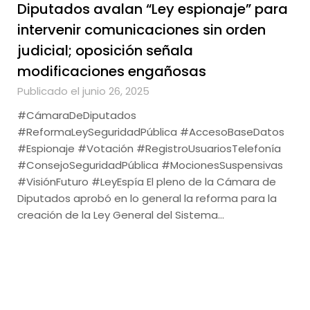
Diputados avalan “Ley espionaje” para
intervenir comunicaciones sin orden
judicial; oposición señala
modificaciones engañosas
Publicado el junio 26, 2025
#CámaraDeDiputados
#ReformaLeySeguridadPública #AccesoBaseDatos
#Espionaje #Votación #RegistroUsuariosTelefonía
#ConsejoSeguridadPública #MocionesSuspensivas
#VisiónFuturo #LeyEspía El pleno de la Cámara de
Diputados aprobó en lo general la reforma para la
creación de la Ley General del Sistema…