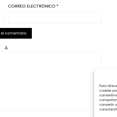
CORREO ELECTRÓNICO
*
Δ
Para ofrec
cookies pa
consentimi
comportami
consentir o
característ