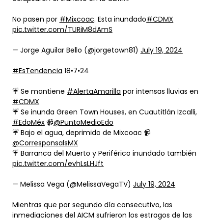
No pasen por
#Mixcoac
. Esta inundado
#CDMX
pic.twitter.com/TURiM8dAmS
— Jorge Aguilar Bello (@jorgetown81)
July 19, 2024
#EsTendencia
18•7•24
☔️ Se mantiene
#AlertaAmarilla
por intensas lluvias en
#CDMX
☔️ Se inunda Green Town Houses, en Cuautitlán Izcalli,
#EdoMéx
📹
@PuntoMedioEdo
☔️ Bajo el agua, deprimido de Mixcoac 📹
@CorresponsalsMX
☔️ Barranca del Muerto y Periférico inundado también
pic.twitter.com/evhLsLHJft
— Melissa Vega (@MelissaVegaTV)
July 19, 2024
Mientras que por segundo día consecutivo, las
inmediaciones del AICM sufrieron los estragos de las