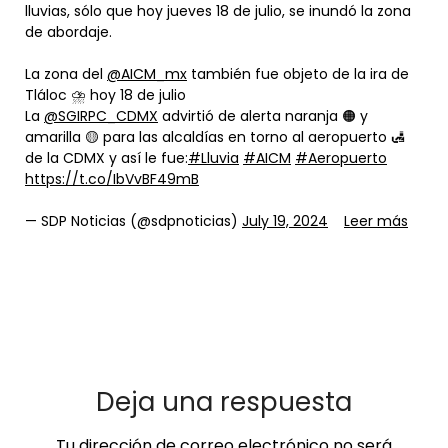
lluvias, sólo que hoy jueves 18 de julio, se inundó la zona
de abordaje.
La zona del
@AICM_mx
también fue objeto de la ira de
Tláloc ⛈️ hoy 18 de julio
La
@SGIRPC_CDMX
advirtió de alerta naranja 🟠 y
amarilla 🟡 para las alcaldías en torno al aeropuerto 🛃
de la CDMX y así le fue:
#Lluvia
#AICM
#Aeropuerto
https://t.co/IbVvBF49mB
— SDP Noticias (@sdpnoticias)
July 19, 2024
Leer más
Deja una respuesta
Tu dirección de correo electrónico no será