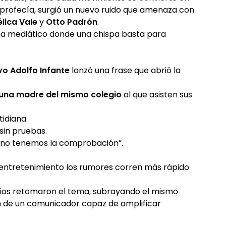
profecía, surgió un nuevo ruido que amenaza con
lica Vale
y
Otto Padrón
.
ema mediático donde una chispa basta para
o Adolfo Infante
lanzó una frase que abrió la
una madre del mismo colegio
al que asisten sus
idiana.
sin pruebas.
e, no tenemos la comprobación”.
l entretenimiento los rumores corren más rápido
edios retomaron el tema, subrayando el mismo
ión de un comunicador capaz de amplificar