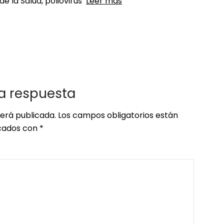
e la Salud, poliovirus
Leer más
a respuesta
será publicada.
Los campos obligatorios están
ados con
*