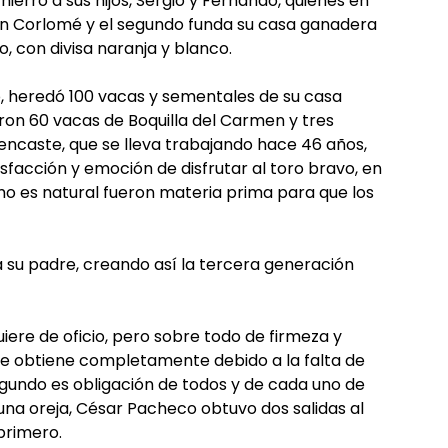
hierro a sus hijos, Sergio y Fernando, quienes en
on Corlomé y el segundo funda su casa ganadera
do, con divisa naranja y blanco.
o, heredó 100 vacas y sementales de su casa
on 60 vacas de Boquilla del Carmen y tres
encaste, que se lleva trabajando hace 46 años,
sfacción y emoción de disfrutar al toro bravo, en
omo es natural fueron materia prima para que los
 su padre, creando así la tercera generación
uiere de oficio, pero sobre todo de firmeza y
se obtiene completamente debido a la falta de
segundo es obligación de todos y de cada uno de
 una oreja, César Pacheco obtuvo dos salidas al
primero.