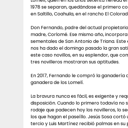
Lomelí, quien en los años setenta hereda el 
1978 se separan, quedándose el primero c
en Saltillo, Coahuila, en el rancho El Colora
Don Fernando, padre del actual propietari
madre, Corlomé. Ese mismo año, incorporar
sementales de San Antonio de Triana. Este 
nos ha dado el domingo pasado la gran sati
este caso novillos, en su esplendor, que c
tres novilleros mostraran sus aptitudes.
En 2017, Fernando le compró la ganadería a
ganadera de los Lomelí.
La bravura nunca es fácil, es exigente y req
disposición. Cuando lo primero todavía no 
rodaje que padecen hoy los novilleros, lo 
los que hagan el paseíllo. Jesús Sosa cortó
tercio y Luis Martínez recibió palmas en su 