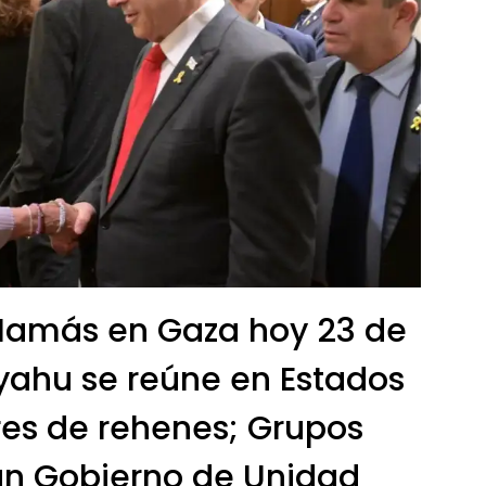
 Hamás en Gaza hoy 23 de
nyahu se reúne en Estados
res de rehenes; Grupos
an Gobierno de Unidad