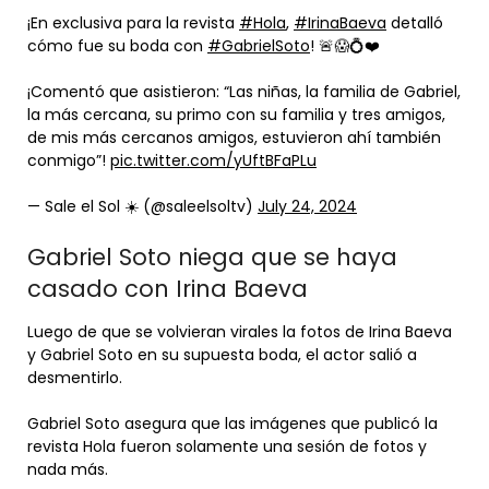
¡En exclusiva para la revista
#Hola
,
#IrinaBaeva
detalló
cómo fue su boda con
#GabrielSoto
! 🚨😱💍❤️
¡Comentó que asistieron: “Las niñas, la familia de Gabriel,
la más cercana, su primo con su familia y tres amigos,
de mis más cercanos amigos, estuvieron ahí también
conmigo”!
pic.twitter.com/yUftBFaPLu
— Sale el Sol ☀️ (@saleelsoltv)
July 24, 2024
Gabriel Soto niega que se haya
casado con Irina Baeva
Luego de que se volvieran virales la fotos de Irina Baeva
y Gabriel Soto en su supuesta boda, el actor salió a
desmentirlo.
Gabriel Soto asegura que las imágenes que publicó la
revista Hola fueron solamente una sesión de fotos y
nada más.