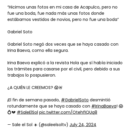
“Hicimos unas fotos en mi casa de Acapulco, pero no
fue una boda, fue nada más unas fotos donde
estábamos vestidos de novios, pero no fue una boda”
Gabriel Soto
Gabriel Soto negó dos veces que se haya casado con
Irina Baeva, como ella segura.
Irina Baeva explicó a la revista Hola que sí había iniciado
los trámites para casarse por el civil, pero debido a sus
trabajos lo pospusieron.
¿A QUIÉN LE CREEMOS? 😱🚨
¡El fin de semana pasado,
#GabrielSoto
desmintió
rotundamente que se haya casado con
#IrinaBaeva
! 😱
💍💔
#SaleElSol
pic.twitter.com/OtehfIQUq8
— Sale el Sol ☀️ (@saleelsoltv)
July 24, 2024