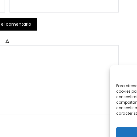
Δ
Para ofrec
cookies pa
consentimi
comportami
consentir o
característ