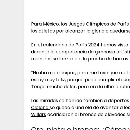
Para México, los
Juegos Olímpicos
de
París
los atletas por alcanzar la gloria o quedar
En el
calendario de París 2024
hemos visto
durante la competencia de gimnasia artísti
mientras se lanzaba a la prueba de barras 
“No iba a participar, pero me tuve que met
estoy muy feliz, porque pude cumplir el sue
Tengo mucho dolor, pero era la última rutina
Las miradas se han ido también a deportes 
Cleland
se quedó a una ola de avanzar a los
Willars
acariciaron el bronce de clavados sin
Oro, plata o bronce: ¿Cómo 