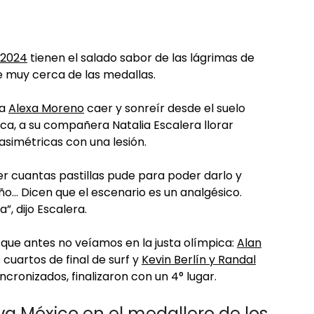
 2024
tienen el salado sabor de las lágrimas de
se muy cerca de las medallas.
 a
Alexa Moreno
caer y sonreír desde el suelo
ca, a su compañera Natalia Escalera llorar
asimétricas con una lesión.
er cuantas pastillas pude para poder darlo y
ño… Dicen que el escenario es un analgésico.
”, dijo Escalera.
que antes no veíamos en la justa olímpica:
Alan
 cuartos de final de surf y
Kevin Berlín y Randal
cronizados, finalizaron con un 4° lugar.
va México en el medallero de los