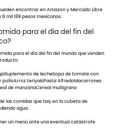
e pueden encontrar en Amazon y Mercado Libre
s 8 mil 189 pesos mexicanos.
mida para el día del fin del
co?
mida para el día del fin del mundo que venden
producto:
anjaSuplemento de lecheSopa de tomate con
 polloArroz teriyakiPasta AlfredoMacarrones
eal de manzanaCereal multigrano
e las comidas que hay en la cubeta de
adiendo agua.
ener un menú ante una eventual catástrofe