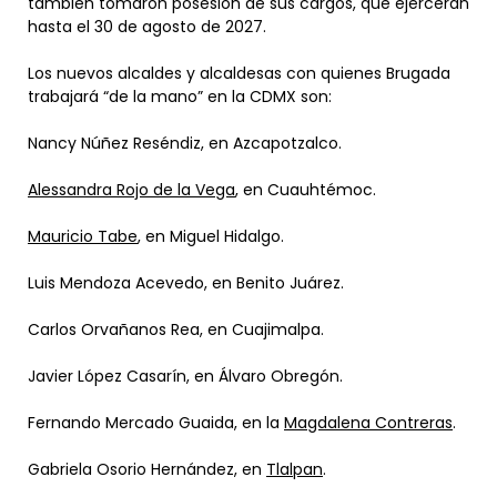
también tomaron posesión de sus cargos, que ejercerán
hasta el 30 de agosto de 2027.
Los nuevos alcaldes y alcaldesas con quienes Brugada
trabajará “de la mano” en la CDMX son:
Nancy Núñez Reséndiz, en Azcapotzalco.
Alessandra Rojo de la Vega
, en Cuauhtémoc.
Mauricio Tabe
, en Miguel Hidalgo.
Luis Mendoza Acevedo, en Benito Juárez.
Carlos Orvañanos Rea, en Cuajimalpa.
Javier López Casarín, en Álvaro Obregón.
Fernando Mercado Guaida, en la
Magdalena Contreras
.
Gabriela Osorio Hernández, en
Tlalpan
.