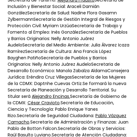
Secretaría de Turismo:
Alejandra Frausto
Secretaría de
Inclusión y Bienestar Social: Araceli Damián
GonzálezSecretaría de Salud: Nadine Flora Gasamn
ZylbermannSecretaría de Gestión Integral de Riesgos y
Protección Civil: Myriam UrzúaSecretaría de Trabajo y
Fomento al Empleo: Inés GonzálezSecretaría de Pueblos
y Barrios Originarios: Nelly Antonio Juárez
AudeloSecretaría del Medio Ambiente: Julia Álvarez Icaza
RamírezSecretaría de Cultura: Ana Francis López
Bayghen PatiñoSecretaría de Pueblos y Barrios
Originarios: Nelly Antonio Juárez AudeloSecretaria de
Desarrollo Económico: Manola Zabalza AldamaConsejera
Jurídica: Eréndira Cruz VillegasSecretaría de las Mujeres
de la CDMX: Daptnhe Cuevas Ortiz.Se formará la nueva
Secretaría de Planeación y Desarrollo Territorial. Su
titular será
Alejandro Encinas.
Secretaría de Gobierno de
la CDMX:
César Cravioto
.Secretaría de Educación,
Ciencia y Tecnología: Pablo Enrique Yanes
Rizo.Secretaría de Seguridad Ciudadana:
Pablo Vázquez
Camacho
.Secretaría de Administración y Finanzas: Juan
Pablo de Botton Falcon.Secretaría de Obras y Servicios:
Raúl Basulto Luviano.Secretaría de Atención Ciudadana: