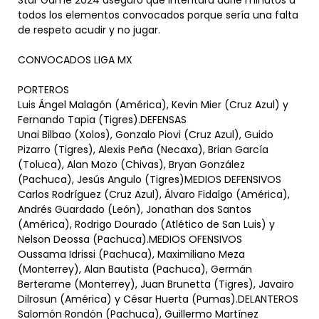
Star Game 2024 aseguró que intentará darle minutos a
todos los elementos convocados porque sería una falta
de respeto acudir y no jugar.
CONVOCADOS LIGA MX
PORTEROS
Luis Ángel Malagón (América), Kevin Mier (Cruz Azul) y
Fernando Tapia (Tigres).DEFENSAS
Unai Bilbao (Xolos), Gonzalo Piovi (Cruz Azul), Guido
Pizarro (Tigres), Alexis Peña (Necaxa), Brian García
(Toluca), Alan Mozo (Chivas), Bryan González
(Pachuca), Jesús Angulo (Tigres)MEDIOS DEFENSIVOS
Carlos Rodríguez (Cruz Azul), Álvaro Fidalgo (América),
Andrés Guardado (León), Jonathan dos Santos
(América), Rodrigo Dourado (Atlético de San Luis) y
Nelson Deossa (Pachuca).MEDIOS OFENSIVOS
Oussama Idrissi (Pachuca), Maximiliano Meza
(Monterrey), Alan Bautista (Pachuca), Germán
Berterame (Monterrey), Juan Brunetta (Tigres), Javairo
Dilrosun (América) y César Huerta (Pumas).DELANTEROS
Salomón Rondón (Pachuca), Guillermo Martínez