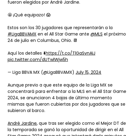
fueron elegidos por André Jardine.
🤩 ¡Qué equipazo! 😱
Estos son los 30 jugadores que representarán a la
#LigaBBVAMX
en el All Star Game ante
@MLS
el próximo
24 de julio en Columbus, Ohio. 📆
Aquí los detalles ⬇️
https://t.co/TlGaSvnAIJ
pic.twitter.com/dUTwlWjw5h
— Liga BBVA MX (@LigaBBVAMX)
July 15, 2024
Aunque previo a que este equipo de la Liga MX se
concentrará para enfrentar a la MLS en el All Star Game
2024, se anunciaron 4 bajas de último momento
mismas que fueron cubiertas por dos jugadores que se
subieron al barco.
André Jardine
, que tras ser elegido como el Mejor DT de
la temporada se ganó la oportunidad de dirigir en el All