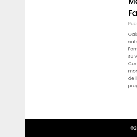
Ma
F
Pub
Gal
enf
Fam
su 
Con
mom
de 
prop
©2