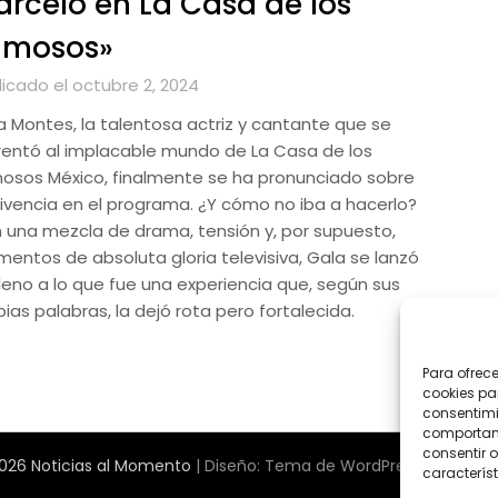
rcelo en La Casa de los
amosos»
licado el octubre 2, 2024
a Montes, la talentosa actriz y cantante que se
rentó al implacable mundo de La Casa de los
osos México, finalmente se ha pronunciado sobre
vivencia en el programa. ¿Y cómo no iba a hacerlo?
 una mezcla de drama, tensión y, por supuesto,
entos de absoluta gloria televisiva, Gala se lanzó
lleno a lo que fue una experiencia que, según sus
ias palabras, la dejó rota pero fortalecida.
Para ofrec
cookies pa
consentimi
comportami
consentir o
026 Noticias al Momento
| Diseño:
Tema de WordPress Newspape
característ