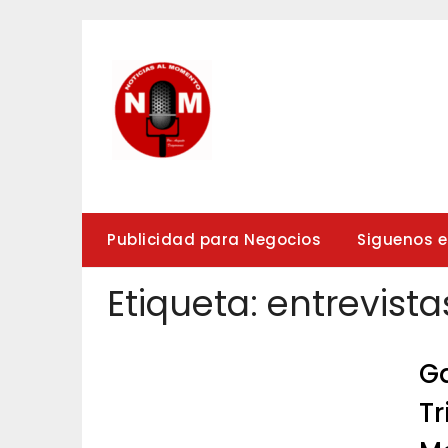
Saltar
al
contenido
Publicidad para Negocios
Siguenos 
Etiqueta:
entrevist
Ga
Tr