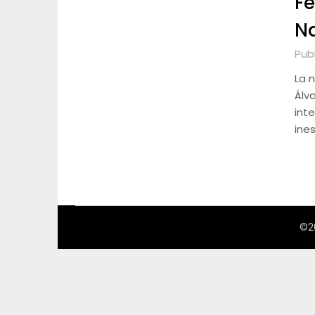
Fe
N
Pub
La 
Álv
int
ine
©2