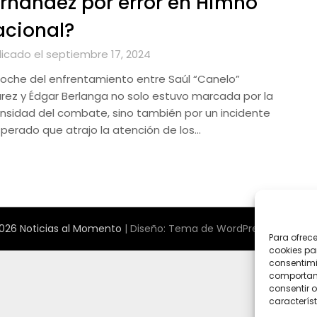
rnández por error en Himno
acional?
licado el septiembre 17, 2024
noche del enfrentamiento entre Saúl “Canelo”
arez y Édgar Berlanga no solo estuvo marcada por la
ensidad del combate, sino también por un incidente
sperado que atrajo la atención de los…
026 Noticias al Momento
| Diseño:
Tema de WordPress Newspape
Para ofrec
cookies pa
consentimi
comportami
consentir o
característ