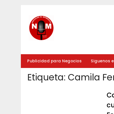
Saltar
al
contenido
Publicidad para Negocios
Siguenos 
Etiqueta:
Camila Fe
Ca
cu