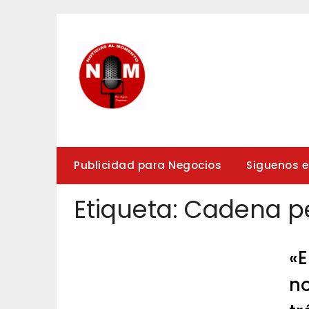
Saltar
al
contenido
Publicidad para Negocios
Siguenos 
Etiqueta:
Cadena p
«E
no