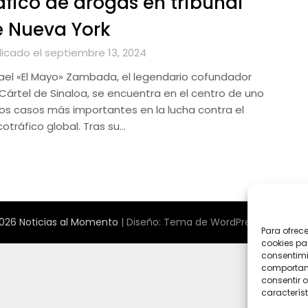
áfico de drogas en tribunal
 Nueva York
licado el septiembre 13, 2024
ael «El Mayo» Zambada, el legendario cofundador
 Cártel de Sinaloa, se encuentra en el centro de uno
los casos más importantes en la lucha contra el
otráfico global. Tras su…
026 Noticias al Momento
| Diseño:
Tema de WordPress Newspape
Para ofrec
cookies pa
consentimi
comportami
consentir o
característ