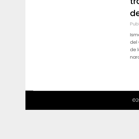
tr
de
Pub
Ism
del
de 
narc
©2