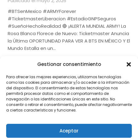
Publicado el mayo 2, 2026
#BTSenMexico #ARMYForever
#TicketmasterLiberacion #EstadioGNPSeguros
#SueñoHechoRealidad 🔴 ¡ALERTA MUNDIAL ARMY! La
Rosa Blanca Florece de Nuevo: Ticketmaster Anuncia
la Última OPORTUNIDAD PARA VER A BTS EN MÉXICO Y El
Mundo Estalla en un…
Gestionar consentimiento
Para ofrecer las mejores experiencias, utilizamos tecnologías
como las cookies para almacenar y/o acceder a la información
del dispositivo. El consentimiento de estas tecnologías nos
permitirá procesar datos como el comportamiento de
navegación o las identificaciones únicas en este sitio. No
consentir o retirar el consentimiento, puede afectar negativamente
a ciertas características y funciones.
Aceptar
©2026 Noticias al Momento
| Diseño:
Tema de