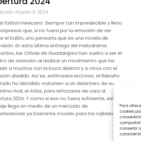
ertura 2024
icado el junio 9, 2024
 el fútbol mexicano. Siempre tan impredecible y lleno
sorpresas que, si no fuera por la emoción de ver
ar el balón, uno pensaría que es una novela de
evisión. En esta última entrega del melodrama
ortivo, las Chivas de Guadalajara han vuelto a ser el
tro de atención al realizar un movimiento que ha
ado a muchos con la boca abierta y a otros con el
azón dividido. Así es, estimados lectores, el Rebaño
rado ha decidido «robarse» a un delantero de su
rimo rival, el Atlas, para reforzarse de cara al
rtura 2024. Y como si eso no fuera suficiente, este
haje llega en medio de un mercado de
Para ofrec
cookies pa
nsferencias ya bastante movido para los rojiblancos.
consentimi
comportami
consentir o
característ