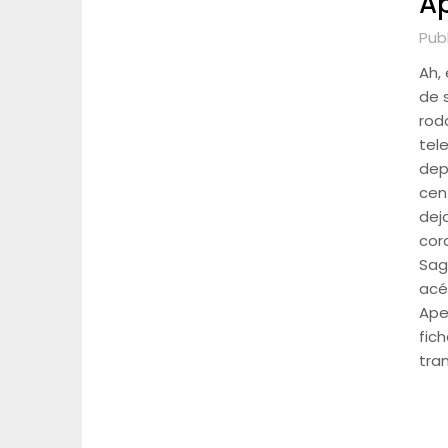
Ap
Publ
Ah,
de 
rod
tel
dep
cen
dej
cor
Sag
acér
Ape
fic
tra