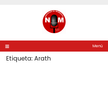
Saltar
al
contenido
Menú
Etiqueta:
Arath