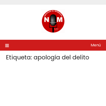
Saltar
al
contenido
Menú
Etiqueta:
apología del delito