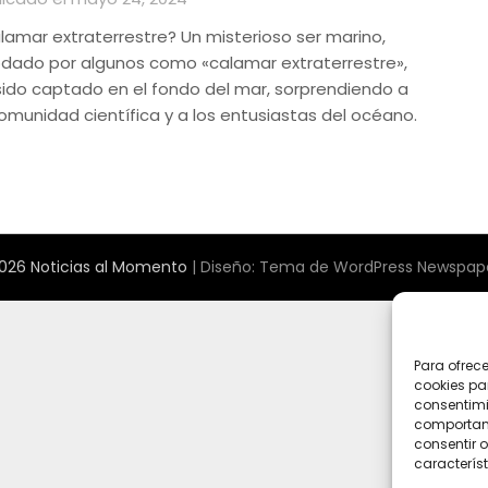
lamar extraterrestre? Un misterioso ser marino,
dado por algunos como «calamar extraterrestre»,
sido captado en el fondo del mar, sorprendiendo a
comunidad científica y a los entusiastas del océano.
026 Noticias al Momento
| Diseño:
Tema de WordPress Newspape
Para ofrec
cookies pa
consentimi
comportami
consentir o
característ