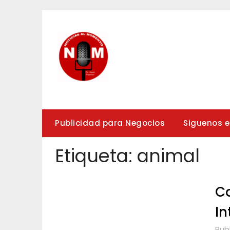
Saltar
al
contenido
Publicidad para Negocios
Siguenos 
Etiqueta:
animal
Ca
In
Pub