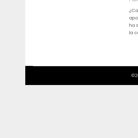
¿Ca
apo
ha 
la 
©2