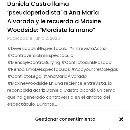
Daniela Castro llama
‘pseudoperiodista’ a Ana María
Alvarado y le recuerda a Maxine
Woodside: “Mordiste la mano”
Publicado el junio 2, 2025
#DiversidadEnElEspectáculo #EntrevistaActriz
#ControversiaEnElEspectáculo
#MensajeContraBullying #ConflictosEnElPasado
#PeriodismoDeEspectáculos #ApoyoEntreColegas
#ConflictoLegal #AnaMaríaAlvarado
#MaxineWoodside En una reciente entrevista, la
reconocida actriz Daniela Castro abordó un tema
que ha generado controversia en el ámbito del
espectáculo. Durante…
Gestionar consentimiento