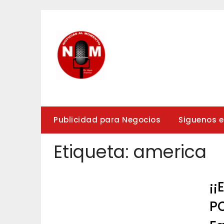
Saltar
al
contenido
Publicidad para Negocios
Siguenos 
Etiqueta:
america
¡¡
PO