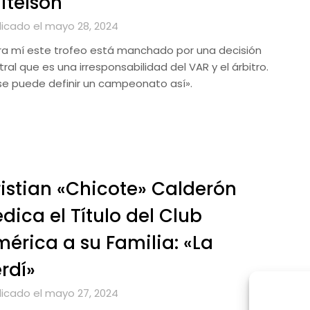
itelson
licado el mayo 28, 2024
ra mí este trofeo está manchado por una decisión
tral que es una irresponsabilidad del VAR y el árbitro.
se puede definir un campeonato así».
istian «Chicote» Calderón
dica el Título del Club
érica a su Familia: «La
rdí»
licado el mayo 27, 2024