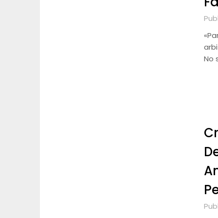
Fa
Pub
«Pa
arbi
No 
Cr
De
Am
Pe
Pub