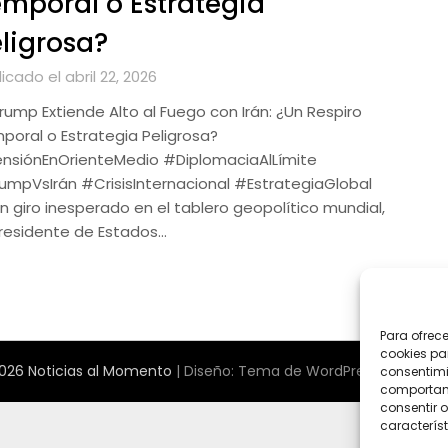
mporal o Estrategia
ligrosa?
icado el abril 22, 2026
Trump Extiende Alto al Fuego con Irán: ¿Un Respiro
poral o Estrategia Peligrosa?
nsiónEnOrienteMedio #DiplomaciaAlLímite
umpVsIrán #CrisisInternacional #EstrategiaGlobal
un giro inesperado en el tablero geopolítico mundial,
presidente de Estados…
Para ofrec
cookies pa
026 Noticias al Momento
| Diseño:
Tema de WordPress Newspape
consentimi
comportami
consentir o
característ