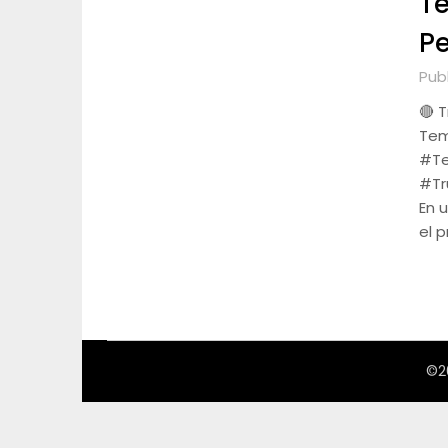
Te
Pe
Publ
🔴 
Tem
#Te
#Tr
En 
el 
©2