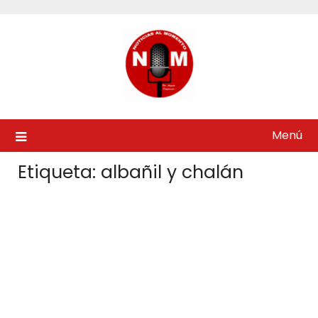
Saltar
al
contenido
Menú
Etiqueta:
albañil y chalán