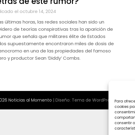
trás de este rumor?
licado el octubre 14, 2024
as últimas horas, las redes sociales han sido un
idero de teorías conspirativas tras la aparición de
rumor que señala que militares élite de Estados
dos supuestamente encontraron miles de dosis de
enocromo en una de las propiedades del famoso
ero y productor Sean ‘Diddy’ Combs.
026 Noticias al Momento
| Diseño:
Tema de WordPress Newspape
Para ofrec
cookies pa
consentimi
comportami
consentir o
característ