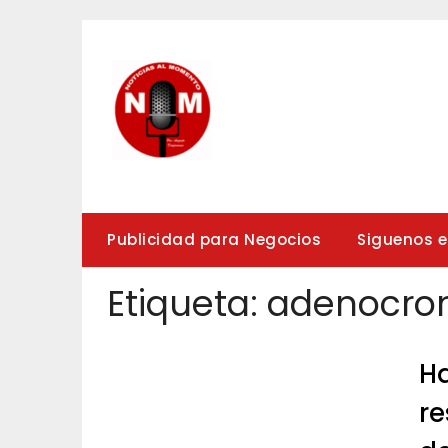
Saltar
al
contenido
Publicidad para Negocios
Siguenos 
Etiqueta:
adenocr
Ha
re