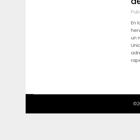
de
Pub
En l
herv
un 
Uni
adr
rap
©2