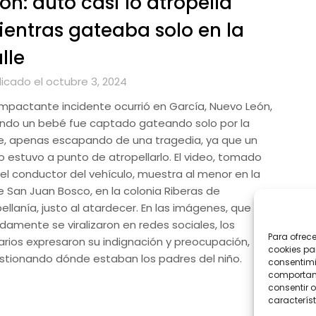
ón: auto casi lo atropella
entras gateaba solo en la
lle
licado el octubre 3, 2024
impactante incidente ocurrió en García, Nuevo León,
ndo un bebé fue captado gateando solo por la
le, apenas escapando de una tragedia, ya que un
o estuvo a punto de atropellarlo. El video, tomado
 el conductor del vehículo, muestra al menor en la
le San Juan Bosco, en la colonia Riberas de
ellanía, justo al atardecer. En las imágenes, que
idamente se viralizaron en redes sociales, los
Para ofrec
arios expresaron su indignación y preocupación,
cookies pa
stionando dónde estaban los padres del niño.
consentimi
comportami
consentir o
característ