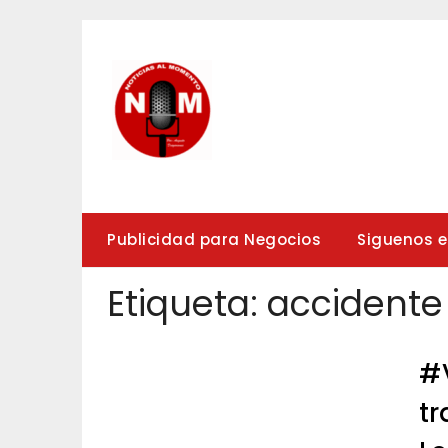
Saltar
al
contenido
Publicidad para Negocios
Siguenos 
Etiqueta:
accidente
#
tr