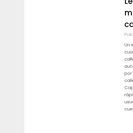
Le
mi
ca
Pub
Un 
cua
cal
aut
por
cal
Cap
ráp
usu
cue